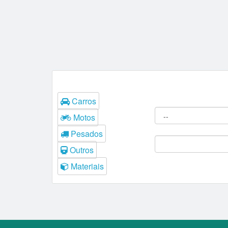
Tipos
Filtros do Leilão
Carros
Procedência:
Motos
Comitente:
Pesados
Outros
Materiais