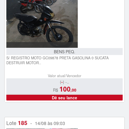
BENS PEQ.
S/ REGISTRO MOTO GC09878 PRETA GASOLINA 0 SUCATA
DESTRUIR MOTOR..
Valor atual/Vencedor
(
-
) -..
100
R$
,00
Dê seu lance
185
Lote
-
14/08 às 09:03