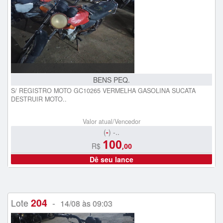
BENS PEQ.
S/ REGISTRO MOTO GC10265 VERMELHA GASOLINA SUCATA
DESTRUIR MOTO..
Valor atual/Vencedor
(
-
) -..
100
R$
,00
Dê seu lance
204
Lote
-
14/08 às 09:03