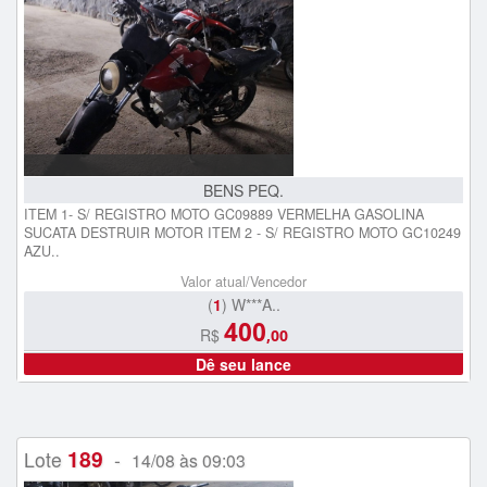
BENS PEQ.
ITEM 1- S/ REGISTRO MOTO GC09889 VERMELHA GASOLINA
SUCATA DESTRUIR MOTOR ITEM 2 - S/ REGISTRO MOTO GC10249
AZU..
Valor atual/Vencedor
(
1
) W***A..
400
R$
,00
Dê seu lance
189
Lote
-
14/08 às 09:03