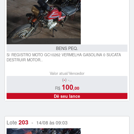
BENS PEQ.
S/ REGISTRO MOTO GC10262 VERMELHA GASOLINA 0 SUCATA
DESTRUIR MOTOR..
Valor atual/Vencedor
(
-
) -..
100
R$
,00
Dê seu lance
203
Lote
-
14/08 às 09:03