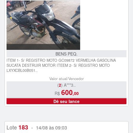
BENS PEQ.
ITEM 1- S/ REGISTRO MOTO GC09872 VERMELHA GASOLINA
SUCATA DESTRUIR MOTOR ITEEM 2- S/ REGISTRO MOTO
LXYXCBL00B051..
Valor atual/Vencedor
(
2
) A***3..
600
R$
,00
Dê seu lance
183
Lote
-
14/08 às 09:03