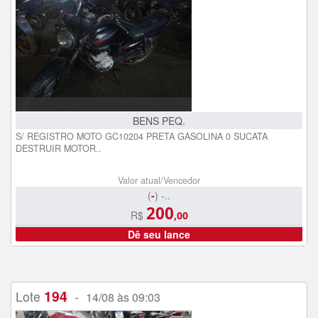
BENS PEQ.
S/ REGISTRO MOTO GC10204 PRETA GASOLINA 0 SUCATA
DESTRUIR MOTOR..
Valor atual/Vencedor
(
-
) -..
200
R$
,00
Dê seu lance
194
Lote
-
14/08 às 09:03