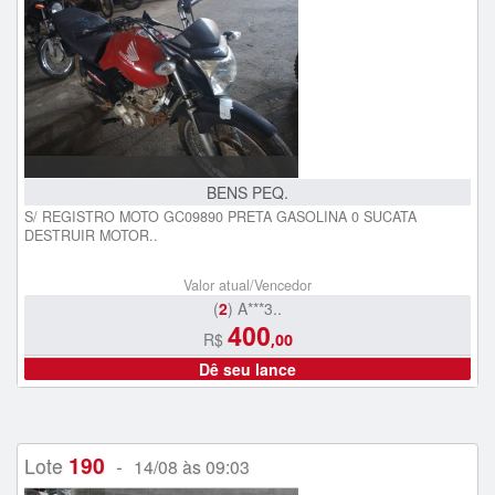
BENS PEQ.
S/ REGISTRO MOTO GC09890 PRETA GASOLINA 0 SUCATA
DESTRUIR MOTOR..
Valor atual/Vencedor
(
2
) A***3..
400
R$
,00
Dê seu lance
190
Lote
-
14/08 às 09:03