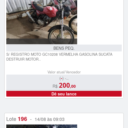
BENS PEQ.
S/ REGISTRO MOTO GC10208 VERMELHA GASOLINA SUCATA
DESTRUIR MOTOR..
Valor atual/Vencedor
(
-
) -..
200
R$
,00
Dê seu lance
196
Lote
-
14/08 às 09:03