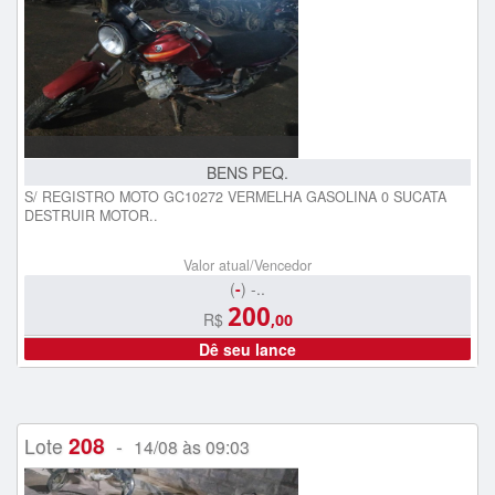
BENS PEQ.
S/ REGISTRO MOTO GC10272 VERMELHA GASOLINA 0 SUCATA
DESTRUIR MOTOR..
Valor atual/Vencedor
(
-
) -..
200
R$
,00
Dê seu lance
208
Lote
-
14/08 às 09:03