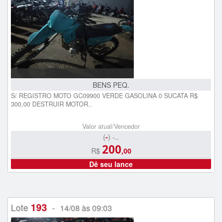
BENS PEQ.
S/ REGISTRO MOTO GC09900 VERDE GASOLINA 0 SUCATA R$
300,00 DESTRUIR MOTOR..
Valor atual/Vencedor
(
-
) -..
200
R$
,00
Dê seu lance
193
Lote
-
14/08 às 09:03