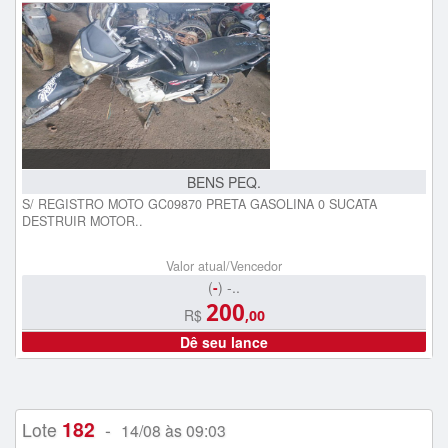
BENS PEQ.
S/ REGISTRO MOTO GC09870 PRETA GASOLINA 0 SUCATA
DESTRUIR MOTOR..
Valor atual/Vencedor
(
-
) -..
200
R$
,00
Dê seu lance
182
Lote
-
14/08 às 09:03