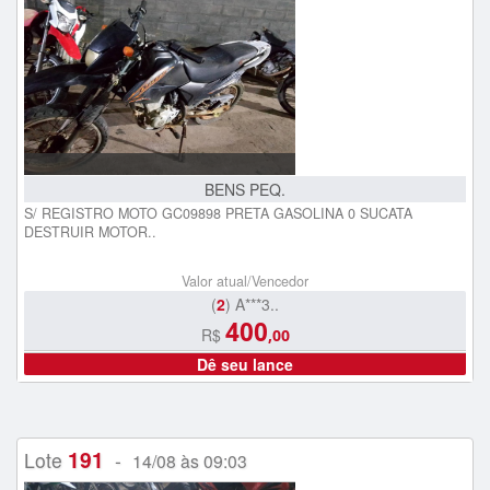
BENS PEQ.
S/ REGISTRO MOTO GC09898 PRETA GASOLINA 0 SUCATA
DESTRUIR MOTOR..
Valor atual/Vencedor
(
2
) A***3..
400
R$
,00
Dê seu lance
191
Lote
-
14/08 às 09:03