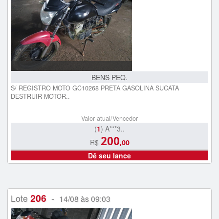
BENS PEQ.
S/ REGISTRO MOTO GC10268 PRETA GASOLINA SUCATA
DESTRUIR MOTOR..
Valor atual/Vencedor
(
1
) A***3..
200
R$
,00
Dê seu lance
206
Lote
-
14/08 às 09:03