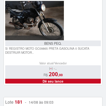
BENS PEQ.
S/ REGISTRO MOTO GC09865 PRETA GASOLINA 0 SUCATA
DESTRUIR MOTOR..
Valor atual/Vencedor
(
-
) -..
200
R$
,00
Dê seu lance
181
Lote
-
14/08 às 09:03