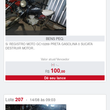
BENS PEQ.
S/ REGISTRO MOTO GC10269 PRETA GASOLINA 0 SUCATA
DESTRUIR MOTOR..
Valor atual/Vencedor
(
-
) -..
100
R$
,00
Dê seu lance
207
Lote
-
14/08 às 09:03