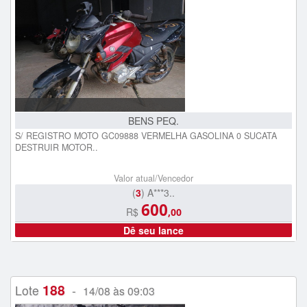
BENS PEQ.
S/ REGISTRO MOTO GC09888 VERMELHA GASOLINA 0 SUCATA
DESTRUIR MOTOR..
Valor atual/Vencedor
(
3
) A***3..
600
R$
,00
Dê seu lance
188
Lote
-
14/08 às 09:03