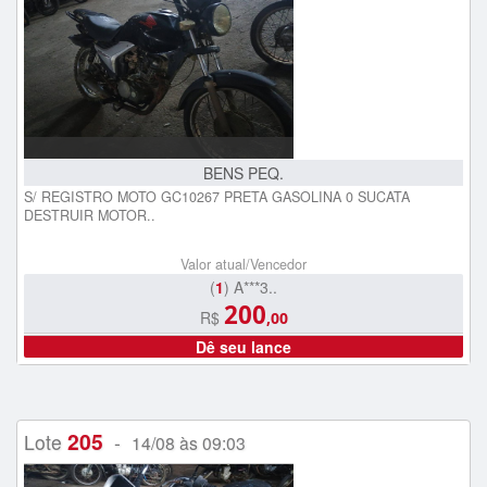
BENS PEQ.
S/ REGISTRO MOTO GC10267 PRETA GASOLINA 0 SUCATA
DESTRUIR MOTOR..
Valor atual/Vencedor
(
1
) A***3..
200
R$
,00
Dê seu lance
205
Lote
-
14/08 às 09:03