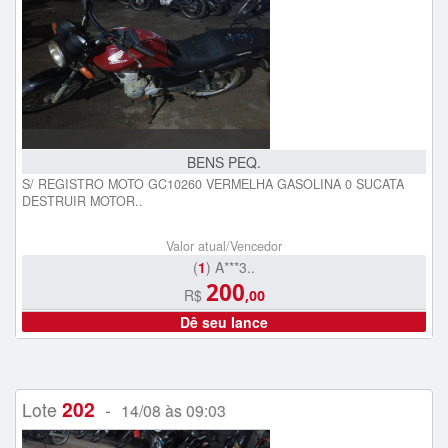
BENS PEQ.
S/ REGISTRO MOTO GC10260 VERMELHA GASOLINA 0 SUCATA
DESTRUIR MOTOR..
Valor atual/Vencedor
(
1
) A***3..
200
R$
,00
Dê seu lance
202
Lote
-
14/08 às 09:03