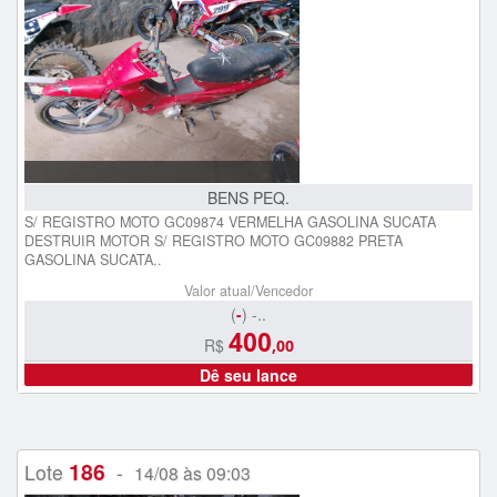
BENS PEQ.
S/ REGISTRO MOTO GC09874 VERMELHA GASOLINA SUCATA
DESTRUIR MOTOR S/ REGISTRO MOTO GC09882 PRETA
GASOLINA SUCATA..
Valor atual/Vencedor
(
-
) -..
400
R$
,00
Dê seu lance
186
Lote
-
14/08 às 09:03