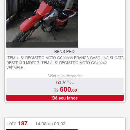
BENS PEQ.
ITEM 1- S/ REGISTRO MOTO GC09885 BRANCA GASOLINA SUCATA
DESTRUIR MOTOR ITEM 2- S/ REGISTRO MOTO GC10242
VERMELH..
Valor atual/Vencedor
(
2
) A***3..
600
R$
,00
Dê seu lance
187
Lote
-
14/08 às 09:03