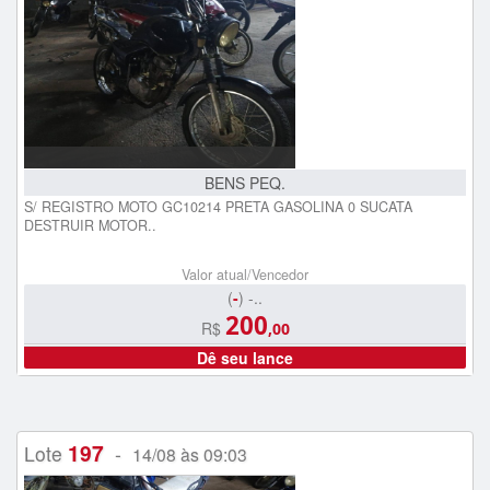
BENS PEQ.
S/ REGISTRO MOTO GC10214 PRETA GASOLINA 0 SUCATA
DESTRUIR MOTOR..
Valor atual/Vencedor
(
-
) -..
200
R$
,00
Dê seu lance
197
Lote
-
14/08 às 09:03