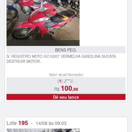
BENS PEQ.
S/ REGISTRO MOTO GC10207 VERMELHA GASOLINA SUCATA
DESTRUIR MOTOR..
Valor atual/Vencedor
(
1
) J***J..
100
R$
,00
Dê seu lance
195
Lote
-
14/08 às 09:03