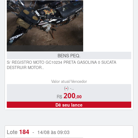
BENS PEQ.
S/ REGISTRO MOTO GC10234 PRETA GASOLINA 0 SUCATA
DESTRUIR MOTOR..
Valor atual/Vencedor
(
-
) -..
200
R$
,00
Dê seu lance
184
Lote
-
14/08 às 09:03