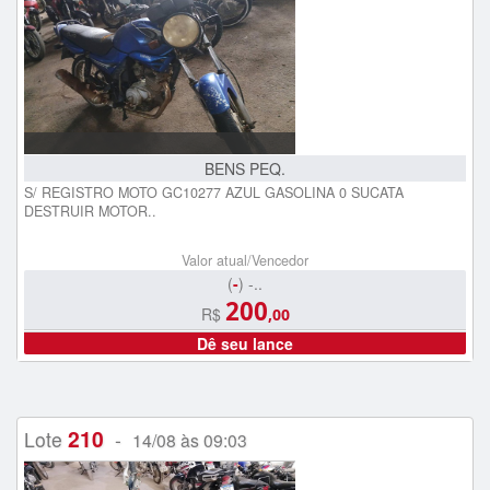
BENS PEQ.
S/ REGISTRO MOTO GC10277 AZUL GASOLINA 0 SUCATA
DESTRUIR MOTOR..
Valor atual/Vencedor
(
-
) -..
200
R$
,00
Dê seu lance
210
Lote
-
14/08 às 09:03