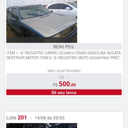
BENS PEQ.
ITEM 1- S/ REGISTRO CARRO GC09810 CINZA GASOLINA SUCATA
DESTRUIR MOTOR ITEM 2- S/ REGISTRO MOTO GC0007830 PRET..
Valor atual/Vencedor
(
-
) -..
500
R$
,00
Dê seu lance
201
Lote
-
14/08 às 09:03