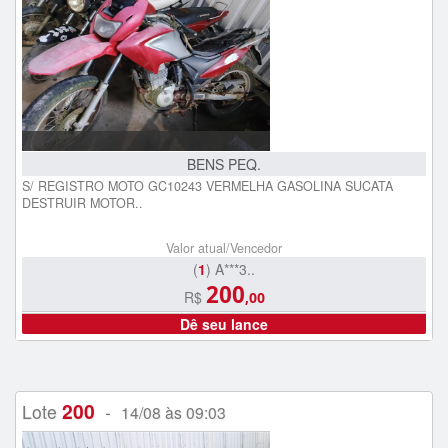
BENS PEQ.
S/ REGISTRO MOTO GC10243 VERMELHA GASOLINA SUCATA
DESTRUIR MOTOR..
Valor atual/Vencedor
(
1
) A***3..
200
R$
,00
Dê seu lance
200
Lote
-
14/08 às 09:03