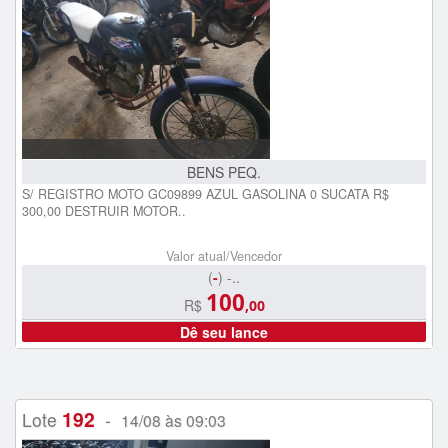
BENS PEQ.
S/ REGISTRO MOTO GC09899 AZUL GASOLINA 0 SUCATA R$
300,00 DESTRUIR MOTOR..
Valor atual/Vencedor
(
-
) -..
100
R$
,00
Dê seu lance
192
Lote
-
14/08 às 09:03