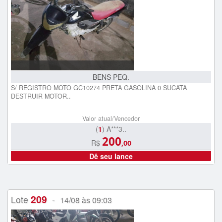
BENS PEQ.
S/ REGISTRO MOTO GC10274 PRETA GASOLINA 0 SUCATA
DESTRUIR MOTOR..
Valor atual/Vencedor
(
1
) A***3..
200
R$
,00
Dê seu lance
209
Lote
-
14/08 às 09:03