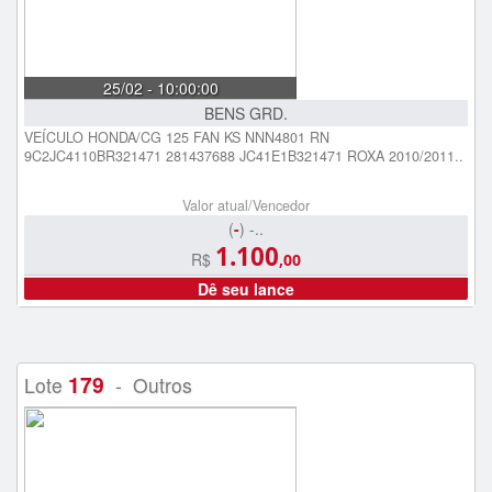
25/02 - 10:00:00
BENS GRD.
VEÍCULO HONDA/CG 125 FAN KS NNN4801 RN
9C2JC4110BR321471 281437688 JC41E1B321471 ROXA 2010/2011..
Valor atual/Vencedor
(
-
) -..
1.100
R$
,00
Dê seu lance
179
Lote
- Outros