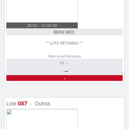
25/02 - 10:00:00
BENS MED.
** LOTE RETIRADO **
Valor atual/Vencedor
(
-
) -..
..
..
-
087
Lote
- Outros