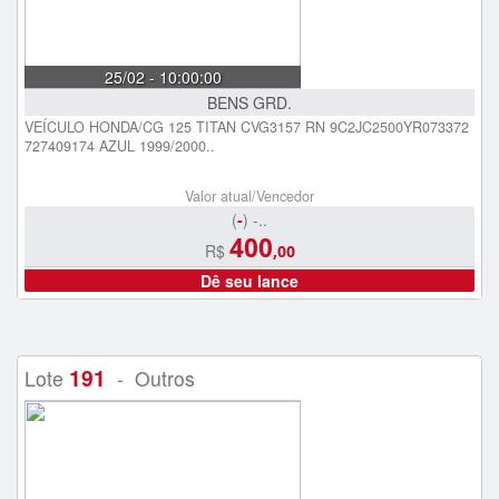
25/02 - 10:00:00
BENS GRD.
VEÍCULO HONDA/CG 125 TITAN CVG3157 RN 9C2JC2500YR073372
727409174 AZUL 1999/2000..
Valor atual/Vencedor
(
-
) -..
400
R$
,00
Dê seu lance
191
Lote
- Outros