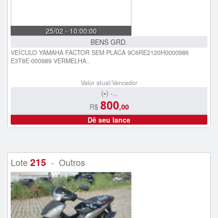
25/02 - 10:00:00
BENS GRD.
VEÍCULO YAMAHA FACTOR SEM PLACA 9C6RE2120H0000986
E3T8E-000989 VERMELHA..
Valor atual/Vencedor
(
-
) -..
800
R$
,00
Dê seu lance
215
Lote
- Outros