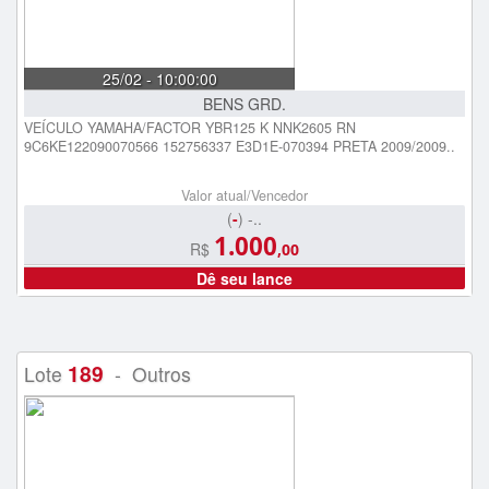
25/02 - 10:00:00
BENS GRD.
VEÍCULO YAMAHA/FACTOR YBR125 K NNK2605 RN
9C6KE122090070566 152756337 E3D1E-070394 PRETA 2009/2009..
Valor atual/Vencedor
(
-
) -..
1.000
R$
,00
Dê seu lance
189
Lote
- Outros