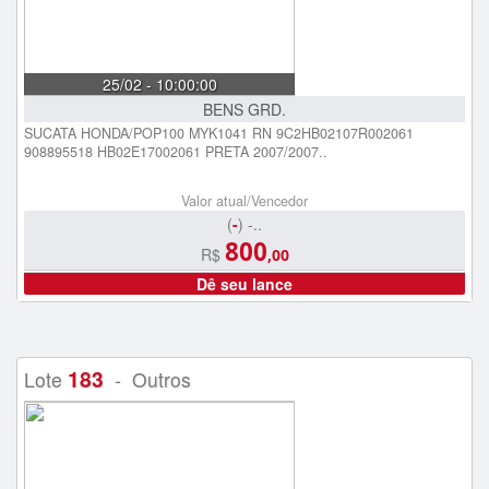
25/02 - 10:00:00
BENS GRD.
SUCATA HONDA/POP100 MYK1041 RN 9C2HB02107R002061
908895518 HB02E17002061 PRETA 2007/2007..
Valor atual/Vencedor
(
-
) -..
800
R$
,00
Dê seu lance
183
Lote
- Outros