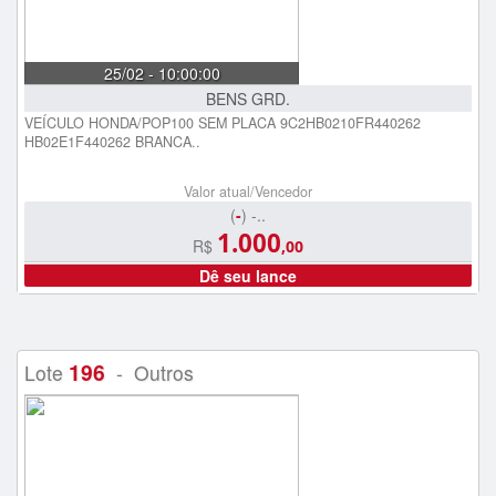
25/02 - 10:00:00
BENS GRD.
VEÍCULO HONDA/POP100 SEM PLACA 9C2HB0210FR440262
HB02E1F440262 BRANCA..
Valor atual/Vencedor
(
-
) -..
1.000
R$
,00
Dê seu lance
196
Lote
- Outros