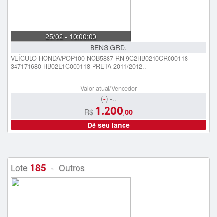
25/02 - 10:00:00
BENS GRD.
VEÍCULO HONDA/POP100 NOB5887 RN 9C2HB0210CR000118
347171680 HB02E1C000118 PRETA 2011/2012..
Valor atual/Vencedor
(
-
) -..
1.200
R$
,00
Dê seu lance
185
Lote
- Outros