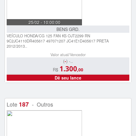
25/02 - 10:00:00
BENS GRD.
VEÍCULO HONDA/CG 125 FAN KS OJT2299 RN
9C2JC4110DR405617 497071207 JC41E1D405617 PRETA
2012/2013..
Valor atual/Vencedor
(
-
) -..
1.300
R$
,00
Dê seu lance
187
Lote
- Outros