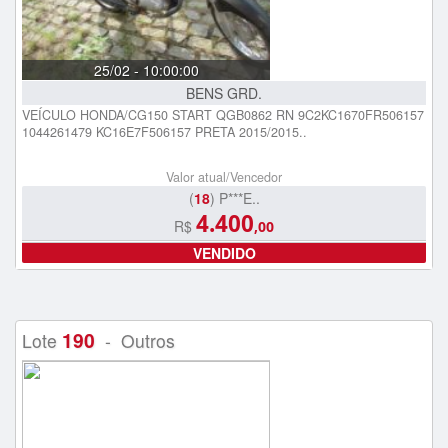
25/02 - 10:00:00
BENS GRD.
VEÍCULO HONDA/CG150 START QGB0862 RN 9C2KC1670FR506157
1044261479 KC16E7F506157 PRETA 2015/2015..
Valor atual/Vencedor
(
18
) P***E..
4.400
R$
,00
VENDIDO
190
Lote
- Outros