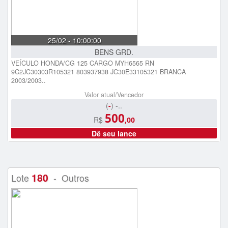
25/02 - 10:00:00
BENS GRD.
VEÍCULO HONDA/CG 125 CARGO MYH6565 RN
9C2JC30303R105321 803937938 JC30E33105321 BRANCA
2003/2003..
Valor atual/Vencedor
(
-
) -..
500
R$
,00
Dê seu lance
180
Lote
- Outros