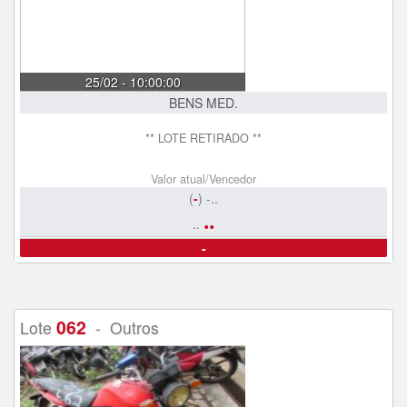
25/02 - 10:00:00
BENS MED.
** LOTE RETIRADO **
Valor atual/Vencedor
(
-
) -..
..
..
-
062
Lote
- Outros