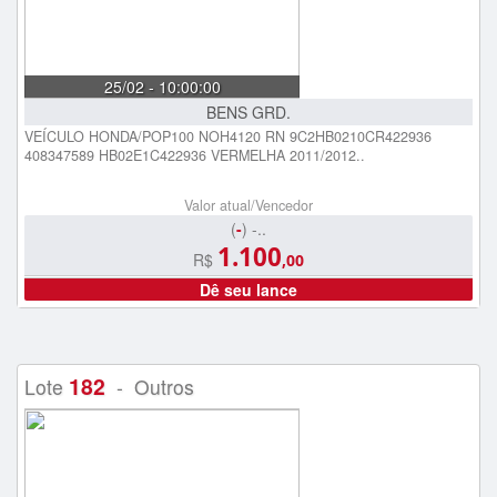
25/02 - 10:00:00
BENS GRD.
VEÍCULO HONDA/POP100 NOH4120 RN 9C2HB0210CR422936
408347589 HB02E1C422936 VERMELHA 2011/2012..
Valor atual/Vencedor
(
-
) -..
1.100
R$
,00
Dê seu lance
182
Lote
- Outros