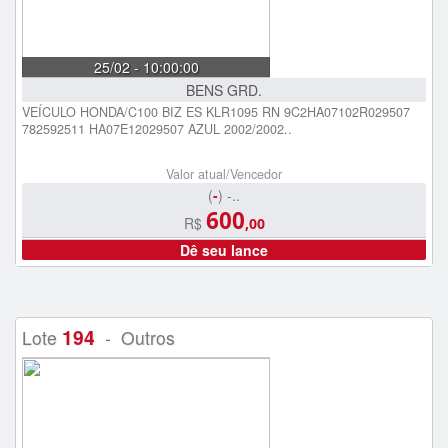
25/02 - 10:00:00
BENS GRD.
VEÍCULO HONDA/C100 BIZ ES KLR1095 RN 9C2HA07102R029507
782592511 HA07E12029507 AZUL 2002/2002..
Valor atual/Vencedor
(
-
) -..
600
R$
,00
Dê seu lance
194
Lote
- Outros