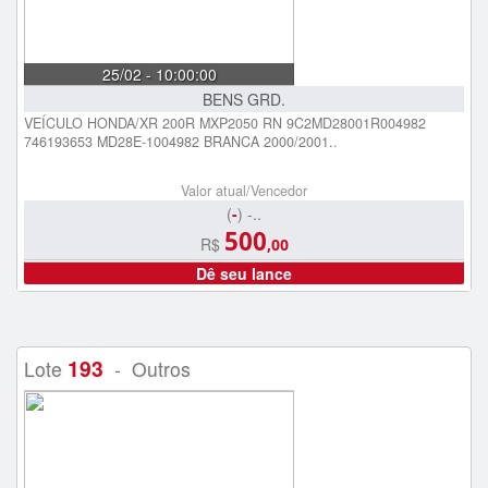
25/02 - 10:00:00
BENS GRD.
VEÍCULO HONDA/XR 200R MXP2050 RN 9C2MD28001R004982
746193653 MD28E-1004982 BRANCA 2000/2001..
Valor atual/Vencedor
(
-
) -..
500
R$
,00
Dê seu lance
193
Lote
- Outros