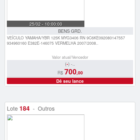
25/02 - 10:00:00
BENS GRD.
VEÍCULO YAMAHA/YBR 125K MYG3406 RN 9C6KE092080147557
934960160 E382E-146075 VERMELHA 2007/2008..
Valor atual/Vencedor
(
-
) -..
700
R$
,00
Dê seu lance
184
Lote
- Outros