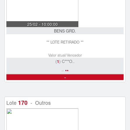
25/02 - 10:00:00
BENS GRD.
** LOTE RETIRADO **
Valor atual/Vencedor
(
1
) C***O..
..
..
-
170
Lote
- Outros