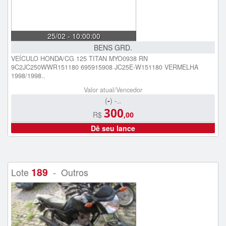
25/02 - 10:00:00
BENS GRD.
VEÍCULO HONDA/CG 125 TITAN MYO0938 RN
9C2JC250WWR151180 695915908 JC25E-W151180 VERMELHA
1998/1998..
Valor atual/Vencedor
(
-
) -..
300
R$
,00
Dê seu lance
189
Lote
- Outros