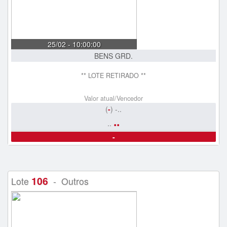
25/02 - 10:00:00
BENS GRD.
** LOTE RETIRADO **
Valor atual/Vencedor
(
-
) -..
..
..
-
106
Lote
- Outros