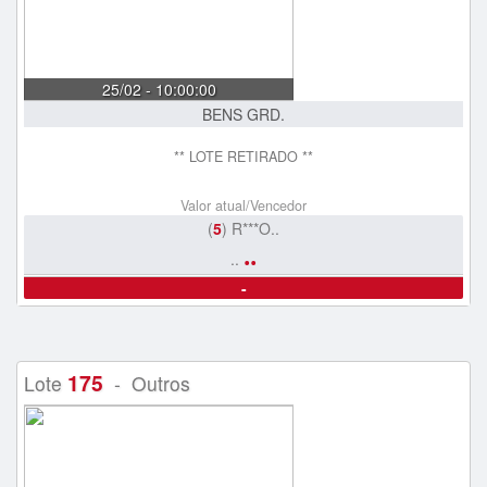
25/02 - 10:00:00
BENS GRD.
** LOTE RETIRADO **
Valor atual/Vencedor
(
5
) R***O..
..
..
-
175
Lote
- Outros