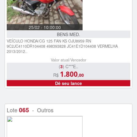
25/02 - 10:00:00
BENS MED.
VEÍCULO HONDA/CG 125 FAN KS OJU8959 RN
9C2JC4110DR104408 498393828 JC41E1D104408 VERMELHA
2013/2012..
Valor atual/Vencedor
(
3
) C***E..
1.800
R$
,00
Dê seu lance
065
Lote
- Outros