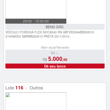
25/02 - 10:00:00
BENS GRD.
VEÍCULO FORD/KA FLEX NOC8240 RN 9BFZK53A4BB260515
274598353 SMRBB260515 PRETA 2011/2010..
Valor atual/Vencedor
(
-
) -..
5.000
R$
,00
Dê seu lance
116
Lote
- Outros