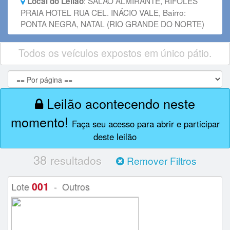
:
SALÃO ALMIRANTE, RIFÓLES
Local do Leilão
PRAIA HOTEL RUA CEL. INÁCIO VALE, Bairro:
PONTA NEGRA, NATAL (RIO GRANDE DO NORTE)
Todos os veículos expostos em único pátio.
Leilão acontecendo neste
momento!
Faça seu acesso para abrir e participar
deste leilão
38
resultados
Remover Filtros
001
Lote
- Outros