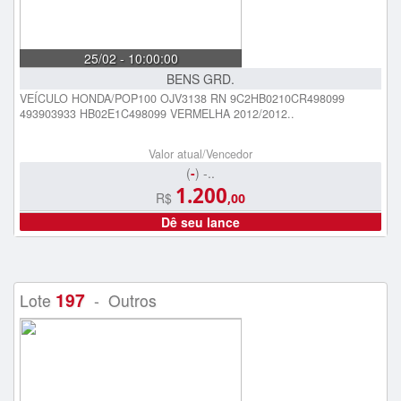
25/02 - 10:00:00
BENS GRD.
VEÍCULO HONDA/POP100 OJV3138 RN 9C2HB0210CR498099
493903933 HB02E1C498099 VERMELHA 2012/2012..
Valor atual/Vencedor
(
-
) -..
1.200
R$
,00
Dê seu lance
197
Lote
- Outros