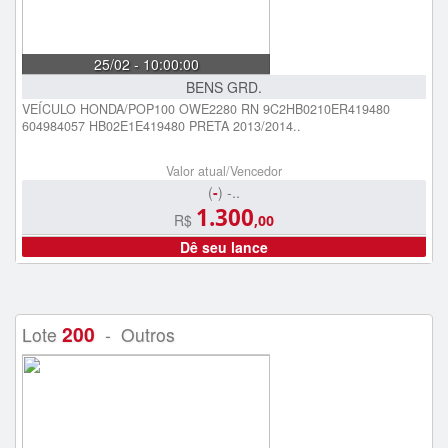
25/02 - 10:00:00
BENS GRD.
VEÍCULO HONDA/POP100 OWE2280 RN 9C2HB0210ER419480
604984057 HB02E1E419480 PRETA 2013/2014..
Valor atual/Vencedor
(
-
) -..
1.300
R$
,00
Dê seu lance
200
Lote
- Outros