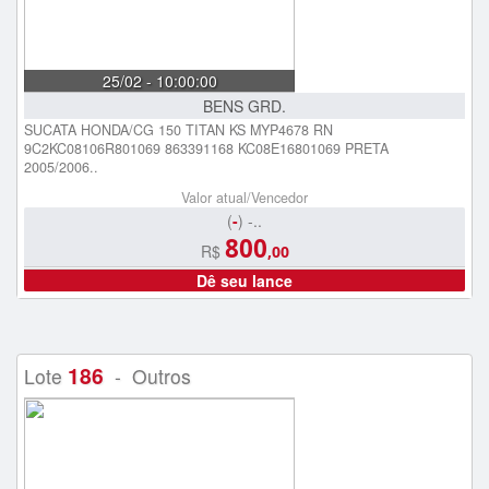
25/02 - 10:00:00
BENS GRD.
SUCATA HONDA/CG 150 TITAN KS MYP4678 RN
9C2KC08106R801069 863391168 KC08E16801069 PRETA
2005/2006..
Valor atual/Vencedor
(
-
) -..
800
R$
,00
Dê seu lance
186
Lote
- Outros