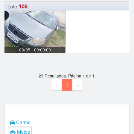
108
Lote
08/05 - 09:00:00
23
Resultados. Página
1
de
1
.
«
1
»
Tipos
Carros
Motos