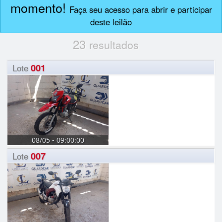
momento!
Faça seu acesso para abrir e participar
deste leilão
23
resultados
001
Lote
08/05 - 09:00:00
007
Lote