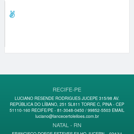
Comprador Destaque/Pontos
renatasantana (212)
777f29 (78)
cristopai (63)
medice (52)
roberto-carlos-carros (44)
RECIFE-PE
LUCIANO RESENDE RODRIGUES JUCEPE 315/98 AV.
REPÚBLICA DO LÍBANO, 251 SL811 TORRE C, PINA - CEP
51110-160 RECIFE/PE - 81-3048-0450 / 99852-5503 EMAIL
luciano@lancecertoleiloes.com.br
NATAL - RN
FRANCISCO DOEGE ESTEVES FILHO JUCERN – 024/11