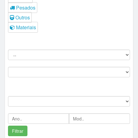
Pesados
Outros
Materiais
Filtros do Leilão
Procedência:
Comitente:
--
Marca:
Ano/Mod: